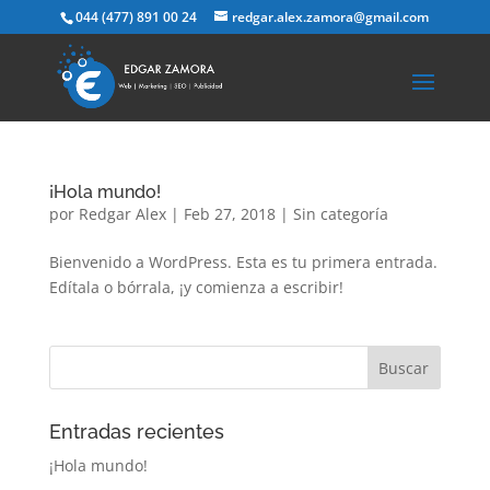
044 (477) 891 00 24
redgar.alex.zamora@gmail.com
¡Hola mundo!
por
Redgar Alex
|
Feb 27, 2018
|
Sin categoría
Bienvenido a WordPress. Esta es tu primera entrada.
Edítala o bórrala, ¡y comienza a escribir!
Entradas recientes
¡Hola mundo!